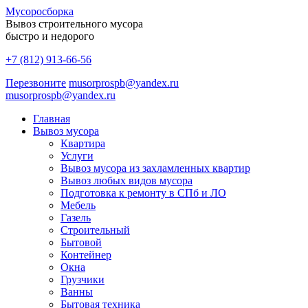
Мусоро
сборка
Вывоз строительного мусора
быстро и недорого
+7 (812) 913-66-56
Перезвоните
musorprospb@yandex.ru
musorprospb@yandex.ru
Главная
Вывоз мусора
Квартира
Услуги
Вывоз мусора из захламленных квартир
Вывоз любых видов мусора
Подготовка к ремонту в СПб и ЛО
Мебель
Газель
Строительный
Бытовой
Контейнер
Окна
Грузчики
Ванны
Бытовая техника