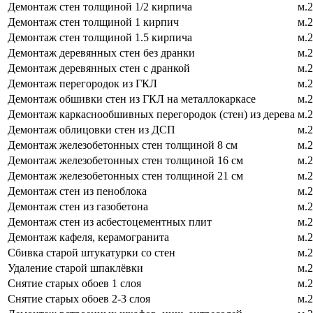
Демонтаж стен толщиной 1/2 кирпича
м.2
Демонтаж стен толщиной 1 кирпич
м.2
Демонтаж стен толщиной 1.5 кирпича
м.2
Демонтаж деревянных стен без дранки
м.2
Демонтаж деревянных стен с дранкой
м.2
Демонтаж перегородок из ГКЛ
м.2
Демонтаж обшивки стен из ГКЛ на металлокаркасе
м.2
Демонтаж каркаснообшивных перегородок (стен) из дерева
м.2
Демонтаж облицовки стен из ДСП
м.2
Демонтаж железобетонных стен толщиной 8 см
м.2
Демонтаж железобетонных стен толщиной 16 см
м.2
Демонтаж железобетонных стен толщиной 21 см
м.2
Демонтаж стен из пеноблока
м.2
Демонтаж стен из газобетона
м.2
Демонтаж стен из асбестоцементных плит
м.2
Демонтаж кафеля, керамогранита
м.2
Сбивка старой штукатурки со стен
м.2
Удаление старой шпаклёвки
м.2
Снятие старых обоев 1 слоя
м.2
Снятие старых обоев 2-3 слоя
м.2