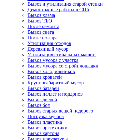
Вывоз и утилизация старой стенки
Демонтажные работы в СПб
Вывоз хлама
Вывоз ТБО
После ремонта
Вывоз снега
После пожара
Утилизация отходов
Деревянный мусор
Утилизация стиральных машин
Вывоз мусора с участка
Вывоз мусора со стройплощадки
Вывоз холодильников
Вывоз кроватей
Крупногабаритный мусор
Вывоз батарей
Вывоз паллет и поддонов
Вывоз дверей
Вывоз боя
Вывоз старых вещей недорого
Погрузка мусора
Вывоз пластика
Вывоз оргтехники
Вывоз картона
Вывоз макулатуры