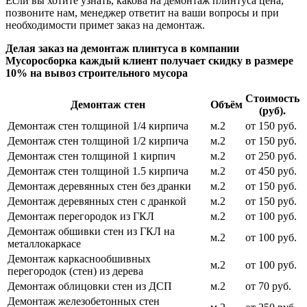
Если вы хотите узнать, какова на демонтаж плинтуса цена,
позвоните нам, менеджер ответит на ваши вопросы и при
необходимости примет заказ на демонтаж.
Делая заказ на демонтаж плинтуса в компании
Мусоросборка каждый клиент получает скидку в размере
10% на вывоз строительного мусора
Стоимость
Демонтаж стен
Объём
(руб).
Демонтаж стен толщиной 1/4 кирпича
м.2
от 150 руб.
Демонтаж стен толщиной 1/2 кирпича
м.2
от 150 руб.
Демонтаж стен толщиной 1 кирпич
м.2
от 250 руб.
Демонтаж стен толщиной 1.5 кирпича
м.2
от 450 руб.
Демонтаж деревянных стен без дранки
м.2
от 150 руб.
Демонтаж деревянных стен с дранкой
м.2
от 150 руб.
Демонтаж перегородок из ГКЛ
м.2
от 100 руб.
Демонтаж обшивки стен из ГКЛ на
м.2
от 100 руб.
металлокаркасе
Демонтаж каркаснообшивных
м.2
от 100 руб.
перегородок (стен) из дерева
Демонтаж облицовки стен из ДСП
м.2
от 70 руб.
Демонтаж железобетонных стен