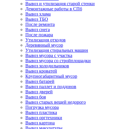
Вывоз и утилизация старой стенки
Демонтажные работы в СПб
Вывоз хлама
Вывоз ТБО
После ремонта
Вывоз снега
После пожара
Утилизация отходов
Деревянный мусор
Утилизация стиральных машин
Вывоз мусора с участка
Вывоз мусора со стройплощадки
Вывоз холодильников
Вывоз кроватей
Крупногабаритный мусор
Вывоз батарей
Вывоз паллет и поддонов
Вывоз дверей
Вывоз боя
Вывоз старых вещей недорого
Погрузка мусора
Вывоз пластика
Вывоз оргтехники
Вывоз картона
Вывоз макулатуры