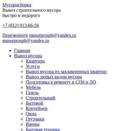
Мусоро
сборка
Вывоз строительного мусора
быстро и недорого
+7 (812) 913-66-56
Перезвоните
musorprospb@yandex.ru
musorprospb@yandex.ru
Главная
Вывоз мусора
Квартира
Услуги
Вывоз мусора из захламленных квартир
Вывоз любых видов мусора
Подготовка к ремонту в СПб и ЛО
Мебель
Газель
Строительный
Бытовой
Контейнер
Окна
Грузчики
Ванны
Бытовая техника