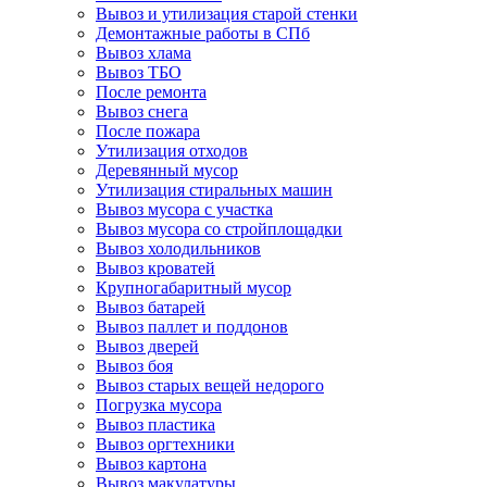
Вывоз и утилизация старой стенки
Демонтажные работы в СПб
Вывоз хлама
Вывоз ТБО
После ремонта
Вывоз снега
После пожара
Утилизация отходов
Деревянный мусор
Утилизация стиральных машин
Вывоз мусора с участка
Вывоз мусора со стройплощадки
Вывоз холодильников
Вывоз кроватей
Крупногабаритный мусор
Вывоз батарей
Вывоз паллет и поддонов
Вывоз дверей
Вывоз боя
Вывоз старых вещей недорого
Погрузка мусора
Вывоз пластика
Вывоз оргтехники
Вывоз картона
Вывоз макулатуры