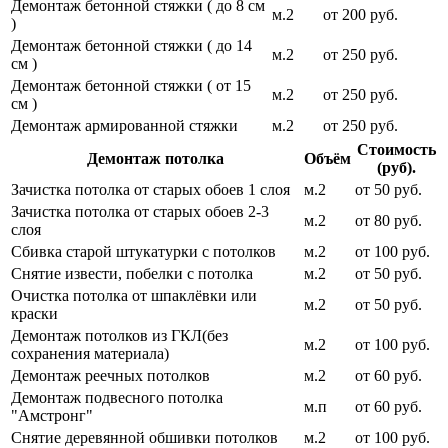
Демонтаж бетонной стяжки ( до 8 см
м.2
от 200 руб.
)
Демонтаж бетонной стяжки ( до 14
м.2
от 250 руб.
см )
Демонтаж бетонной стяжки ( от 15
м.2
от 250 руб.
см )
Демонтаж армированной стяжки
м.2
от 250 руб.
Стоимость
Демонтаж потолка
Объём
(руб).
Зачистка потолка от старых обоев 1 слоя
м.2
от 50 руб.
Зачистка потолка от старых обоев 2-3
м.2
от 80 руб.
слоя
Сбивка старой штукатурки с потолков
м.2
от 100 руб.
Снятие извести, побелки с потолка
м.2
от 50 руб.
Очистка потолка от шпаклёвки или
м.2
от 50 руб.
краски
Демонтаж потолков из ГКЛ(без
м.2
от 100 руб.
сохранения материала)
Демонтаж реечных потолков
м.2
от 60 руб.
Демонтаж подвесного потолка
м.п
от 60 руб.
"Амстронг"
Снятие деревянной обшивки потолков
м.2
от 100 руб.