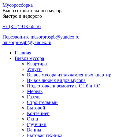
Мусоро
сборка
Вывоз строительного мусора
быстро и недорого
+7 (812) 913-66-56
Перезвоните
musorprospb@yandex.ru
musorprospb@yandex.ru
Главная
Вывоз мусора
Квартира
Услуги
Вывоз мусора из захламленных квартир
Вывоз любых видов мусора
Подготовка к ремонту в СПб и ЛО
Мебель
Газель
Строительный
Бытовой
Контейнер
Окна
Грузчики
Ванны
Бытовая техника