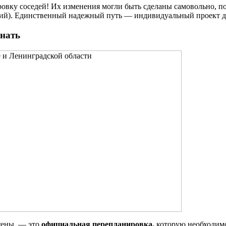
овку соседей! Их изменения могли быть сделаны самовольно, по
ций). Единственный надежный путь — индивидуальный проект д
инать
тены, — это
официальная перепланировка,
которую необходимо