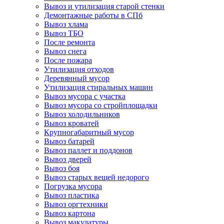
Вывоз и утилизация старой стенки
Демонтажные работы в СПб
Вывоз хлама
Вывоз ТБО
После ремонта
Вывоз снега
После пожара
Утилизация отходов
Деревянный мусор
Утилизация стиральных машин
Вывоз мусора с участка
Вывоз мусора со стройплощадки
Вывоз холодильников
Вывоз кроватей
Крупногабаритный мусор
Вывоз батарей
Вывоз паллет и поддонов
Вывоз дверей
Вывоз боя
Вывоз старых вещей недорого
Погрузка мусора
Вывоз пластика
Вывоз оргтехники
Вывоз картона
Вывоз макулатуры