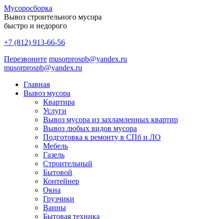
Мусоро
сборка
Вывоз строительного мусора
быстро и недорого
+7 (812) 913-66-56
Перезвоните
musorprospb@yandex.ru
musorprospb@yandex.ru
Главная
Вывоз мусора
Квартира
Услуги
Вывоз мусора из захламленных квартир
Вывоз любых видов мусора
Подготовка к ремонту в СПб и ЛО
Мебель
Газель
Строительный
Бытовой
Контейнер
Окна
Грузчики
Ванны
Бытовая техника