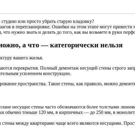
 студию или просто убрать старую кладовку?
гов в перепланировке. Ошибки на этом этапе могут привести не
, что нужно знать и делать до того, как вы возьмете в руки перф
можно, а что — категорически нельзя
ктуру вашего жилья.
раются перекрытия. Полный демонтаж несущей стены строго зап
язательным усилением конструкции.
ование пространства. Такие стены, как правило, можно демонти
лане несущие стены часто обозначаются более толстыми линия
и обычно тоньше 120 мм, в кирпичных — до 250 мм, в монолитны
и стены между квартирами чаще всего являются несущими. Про