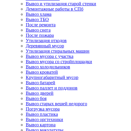
Вывоз и утилизация старой стенки
Демонтажные работы в СПб
Вывоз хлама
Вывоз ТБО
После ремонта
Вывоз снега
После пожара
Утилизация отходов
Деревянный мусор
Утилизация стиральных машин
Вывоз мусора с участка
Вывоз мусора со стройплощадки
Вывоз холодильников
Вывоз кроватей
Крупногабаритный мусор
Вывоз батарей
Вывоз паллет и поддонов
Вывоз дверей
Вывоз боя
Вывоз старых вещей недорого
Погрузка мусора
Вывоз пластика
Вывоз оргтехники
Вывоз картона
Вывоз макулатуры