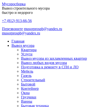
Мусоро
сборка
Вывоз строительного мусора
быстро и недорого
+7 (812) 913-66-56
Перезвоните
musorprospb@yandex.ru
musorprospb@yandex.ru
Главная
Вывоз мусора
Квартира
Услуги
Вывоз мусора из захламленных квартир
Вывоз любых видов мусора
Подготовка к ремонту в СПб и ЛО
Мебель
Газель
Строительный
Бытовой
Контейнер
Окна
Грузчики
Ванны
Бытовая техника