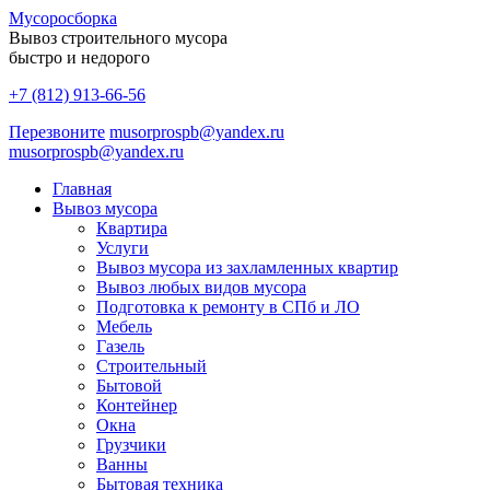
Мусоро
сборка
Вывоз строительного мусора
быстро и недорого
+7 (812) 913-66-56
Перезвоните
musorprospb@yandex.ru
musorprospb@yandex.ru
Главная
Вывоз мусора
Квартира
Услуги
Вывоз мусора из захламленных квартир
Вывоз любых видов мусора
Подготовка к ремонту в СПб и ЛО
Мебель
Газель
Строительный
Бытовой
Контейнер
Окна
Грузчики
Ванны
Бытовая техника