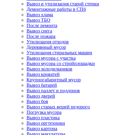
Вывоз и утилизация старой стенки
Демонтажные работы в СПб
Вывоз хлама
Вывоз ТБО
После ремонта
Вывоз снега
После пожара
Утилизация отходов
Деревянный мусор
Утилизация стиральных машин
Вывоз мусора с участка
Вывоз мусора со стройплощадки
Вывоз холодильников
Вывоз кроватей
Крупногабаритный мусор
Вывоз батарей
Вывоз паллет и поддонов
Вывоз дверей
Вывоз боя
Вывоз старых вещей недорого
Погрузка мусора
Вывоз пластика
Вывоз оргтехники
Вывоз картона
Вывоз макулатуры