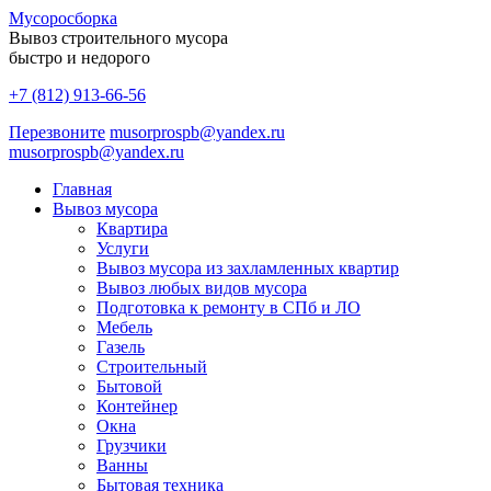
Мусоро
сборка
Вывоз строительного мусора
быстро и недорого
+7 (812) 913-66-56
Перезвоните
musorprospb@yandex.ru
musorprospb@yandex.ru
Главная
Вывоз мусора
Квартира
Услуги
Вывоз мусора из захламленных квартир
Вывоз любых видов мусора
Подготовка к ремонту в СПб и ЛО
Мебель
Газель
Строительный
Бытовой
Контейнер
Окна
Грузчики
Ванны
Бытовая техника