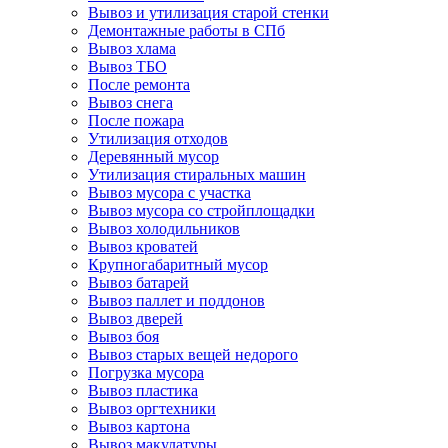
Вывоз и утилизация старой стенки
Демонтажные работы в СПб
Вывоз хлама
Вывоз ТБО
После ремонта
Вывоз снега
После пожара
Утилизация отходов
Деревянный мусор
Утилизация стиральных машин
Вывоз мусора с участка
Вывоз мусора со стройплощадки
Вывоз холодильников
Вывоз кроватей
Крупногабаритный мусор
Вывоз батарей
Вывоз паллет и поддонов
Вывоз дверей
Вывоз боя
Вывоз старых вещей недорого
Погрузка мусора
Вывоз пластика
Вывоз оргтехники
Вывоз картона
Вывоз макулатуры