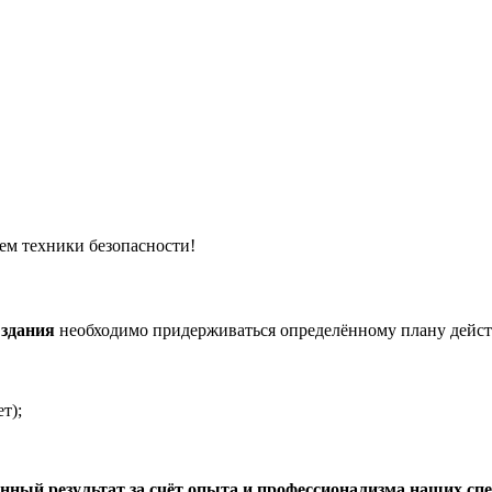
ем техники безопасности!
 здания
необходимо придерживаться определённому плану дейст
т);
нный результат за счёт опыта и профессионализма наших сп