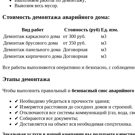
Выполняем работы по демонтажу;
Вывозим весь мусор.
Стоимость демонтажа аварийного дома:
Вид работ
Стоимость (руб)
Ед. изм.
Демонтаж каркасного дома
от 300 руб.
м3
Демонтаж брусового дома
от 350 руб.
м3
Демонтаж панельного дома
Договорная
м3
Демонтаж кирпичного дома
Договорная
м3
Все работы выполняются оперативно и безопасно, с соблюдени
Этапы демонтажа
Чтобы выполнить правильный и
безопасный
снос аварийного
✔ Необходимо убедиться в прочности здания;
✔ Измеряется расстояния до соседних домов и строений.
✔ Отключаются все системы коммуникаций (газ, вода, све
✔ Собираются все документы;
✔ Доставляется на объект вся необходимая спецтехника.
Заказывая услуги в нашей компании вы получаете качестве