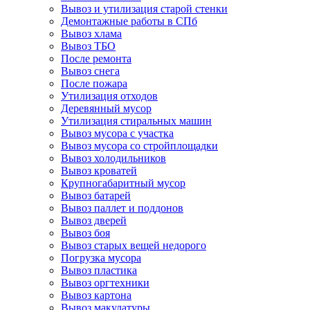
Вывоз и утилизация старой стенки
Демонтажные работы в СПб
Вывоз хлама
Вывоз ТБО
После ремонта
Вывоз снега
После пожара
Утилизация отходов
Деревянный мусор
Утилизация стиральных машин
Вывоз мусора с участка
Вывоз мусора со стройплощадки
Вывоз холодильников
Вывоз кроватей
Крупногабаритный мусор
Вывоз батарей
Вывоз паллет и поддонов
Вывоз дверей
Вывоз боя
Вывоз старых вещей недорого
Погрузка мусора
Вывоз пластика
Вывоз оргтехники
Вывоз картона
Вывоз макулатуры