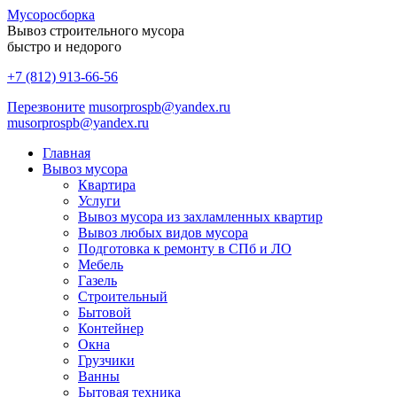
Мусоро
сборка
Вывоз строительного мусора
быстро и недорого
+7 (812) 913-66-56
Перезвоните
musorprospb@yandex.ru
musorprospb@yandex.ru
Главная
Вывоз мусора
Квартира
Услуги
Вывоз мусора из захламленных квартир
Вывоз любых видов мусора
Подготовка к ремонту в СПб и ЛО
Мебель
Газель
Строительный
Бытовой
Контейнер
Окна
Грузчики
Ванны
Бытовая техника