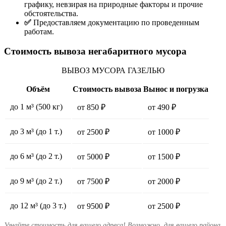
графику, невзирая на природные факторы и прочие
обстоятельства.
✅
Предоставляем документацию по проведенным
работам.
Стоимость вывоза негабаритного мусора
ВЫВОЗ МУСОРА ГАЗЕЛЬЮ
Объём
Стоимость вывоза
Вынос и погрузка
до 1 м³ (500 кг)
от 850 ₽
от 490 ₽
до 3 м³ (до 1 т.)
от 2500 ₽
от 1000 ₽
до 6 м³ (до 2 т.)
от 5000 ₽
от 1500 ₽
до 9
м³ (до 2 т.)
от 7500 ₽
от 2000 ₽
до 12
м³ (до 3 т.)
от 9500 ₽
от 2500 ₽
Узнайте стоимость для вашего адреса! Возможно, для вашего района